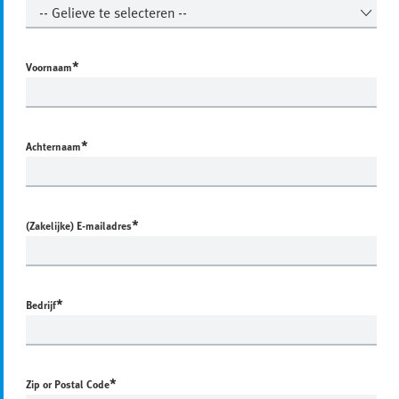
*
Voornaam
*
Achternaam
*
(Zakelijke) E-mailadres
*
Bedrijf
*
Zip or Postal Code