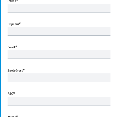
*
Jméno
*
Příjmení
*
Email
*
Společnost
*
PSČ
*
Město